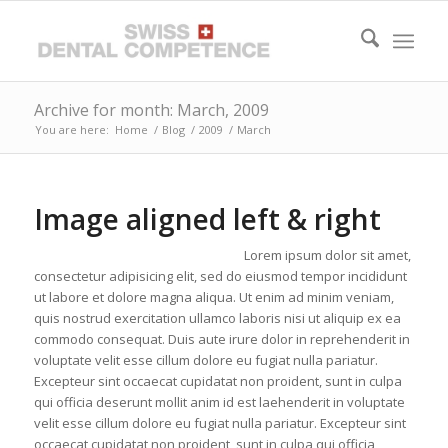
Archive for month: March, 2009
You are here:
Home
/
Blog
/
2009
/
March
Image aligned left & right
Lorem ipsum dolor sit amet,
consectetur adipisicing elit, sed do eiusmod tempor incididunt
ut labore et dolore magna aliqua. Ut enim ad minim veniam,
quis nostrud exercitation ullamco laboris nisi ut aliquip ex ea
commodo consequat. Duis aute irure dolor in reprehenderit in
voluptate velit esse cillum dolore eu fugiat nulla pariatur.
Excepteur sint occaecat cupidatat non proident, sunt in culpa
qui officia deserunt mollit anim id est laehenderit in voluptate
velit esse cillum dolore eu fugiat nulla pariatur. Excepteur sint
occaecat cupidatat non proident, sunt in culpa qui officia